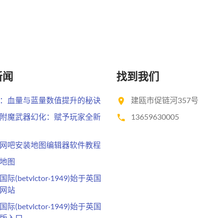
新闻
找到我们
：血量与蓝量数值提升的秘诀
建瓯市促链河357号
附魔武器幻化：赋予玩家全新
13659630005
网吧安装地图编辑器软件教程
地图
际(betvlctor·1949)始于英国
网站
际(betvlctor·1949)始于英国
版入口