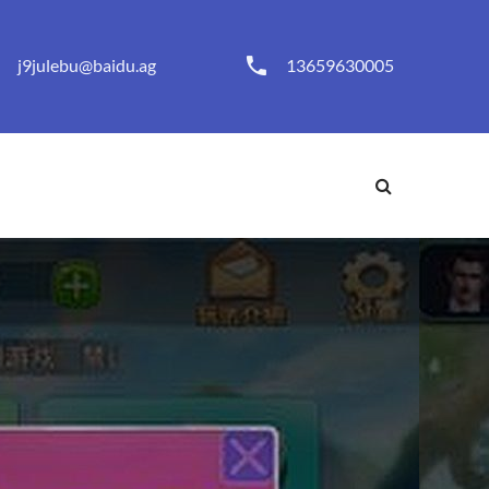
j9julebu@baidu.ag
13659630005