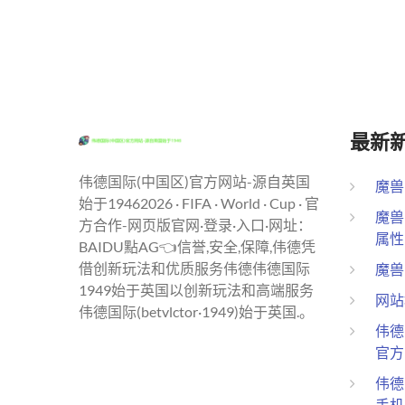
最新
伟德国际(中国区)官方网站-源自英国
魔兽
始于19462026 · FIFA · World · Cup · 官
魔兽
方合作-网页版官网·登录·入口·网址：
属性
BAIDU點AG👈信誉,安全,保障,伟德凭
借创新玩法和优质服务伟德伟德国际
魔兽
1949始于英国以创新玩法和高端服务
网站
伟德国际(betvlctor·1949)始于英国.。
伟德国
官方
伟德国
手机