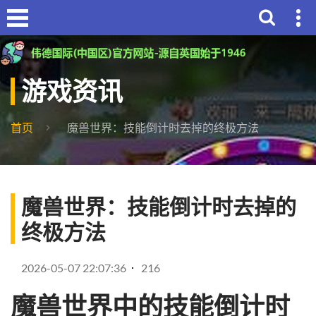
游戏资讯
首页
魔兽世界：技能倒计时去掉的终极方法
魔兽世界：技能倒计时去掉的
终极方法
2026-05-07 22:07:36
216
魔兽世界中的技能倒计时