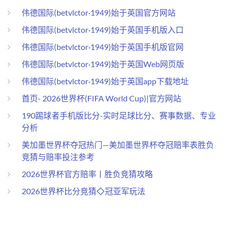
伟德国际(betvlctor·1949)始于英国官方网站
伟德国际(betvlctor·1949)始于英国手机版入口
伟德国际(betvlctor·1949)始于英国手机版官网
伟德国际(betvlctor·1949)始于英国Web网页版
伟德国际(betvlctor·1949)始于英国app下载地址
首页- 2026世界杯(FIFA World Cup)|官方网站
190踢球者手机版比分-实时足球比分、赛事数据、专业
分析
美加墨世界杯夺冠热门—美加墨世界杯夺冠赔率表胜负
竞猜与赔率投注参考
2026世界杯官方赔率丨胜负竞猜攻略
2026世界杯比分竞猜◇冠亚军玩法