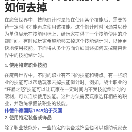
如何去掉
在魔兽世界中，技能倒计时是指在使用某个技能后，需要等
待一定时间才能再次使用该技能。这个倒计时时间通常以秒
为单位显示在技能图标上，给玩家提供了一个技能使用的冷
却时间。有时候玩家希望能够去掉这个技能倒计时，以便更
快地使用技能。下面将从多个方面详细阐述如何去掉魔兽世
界中的技能倒计时。
1. 使用特定职业技能
在魔兽世界中，不同的职业有不同的技能和特点。有一些职
业的技能可以帮助玩家去掉技能倒计时。例如，战士职业的
“狂暴之怒”技能可以让玩家在一定时间内不受技能倒计时的
限制，可以连续使用技能。这种方法需要玩家选择相应的职
业，并熟练掌握该职业的技能。
伟德伟德国际1949始于英国
2. 使用特定装备或饰品
除了职业技能外，一些特定的装备或饰品也可以帮助玩家去