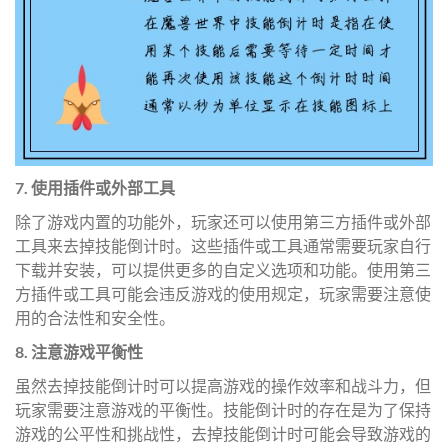
7. 使用插件或外部工具
除了游戏内置的功能外，玩家还可以使用第三方插件或外部
工具来去掉技能倒计时。这些插件或工具通常需要玩家自行
下载并安装，可以提供更多的自定义选项和功能。使用第三
方插件或工具可能会违反游戏的使用规定，玩家需要注意使
用的合法性和安全性。
8. 注意游戏平衡性
虽然去掉技能倒计时可以提高游戏的操作效率和战斗力，但
玩家需要注意游戏的平衡性。技能倒计时的存在是为了保持
游戏的公平性和挑战性，去掉技能倒计时可能会导致游戏的