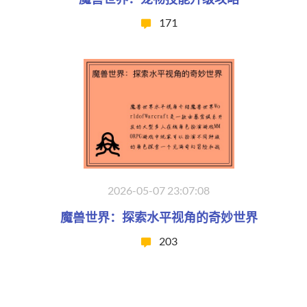
171
2026-05-07 23:07:08
魔兽世界：探索水平视角的奇妙世界
203