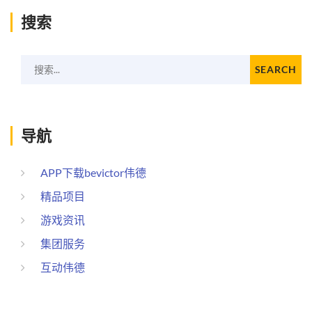
搜索
搜索...
SEARCH
导航
APP下载bevictor伟德
精品项目
游戏资讯
集团服务
互动伟德