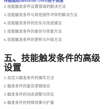
伟德国际(betvlctor·1949)始于英国
2. 技能触发条件设置错误的解决方法
3. 技能触发条件与其他插件冲突的解决方法
4. 技能触发条件的优化与改进建议
5. 技能触发条件的备份与恢复方法
6. 技能触发条件的更新与升级方法
五、技能触发条件的高级
设置
1. 自定义触发条件的编写方法
2. 触发条件的复杂逻辑组合
3. 触发条件的动态调整与优化
4. 触发条件的特殊效果与扩展