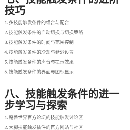
技巧
1. 多技能触发条件的组合与配合
2. 技能触发条件的自动切换与切换策略
3. 技能触发条件的时间与范围控制
4. 技能触发条件的冷却与延迟设置
5. 技能触发条件的声音与提示效果
6. 技能触发条件的界面与图标显示
八、技能触发条件的进一
步学习与探索
1. 魔兽世界官方论坛的技能触发讨论区
2. 大脚技能触发插件的官方网站与社区