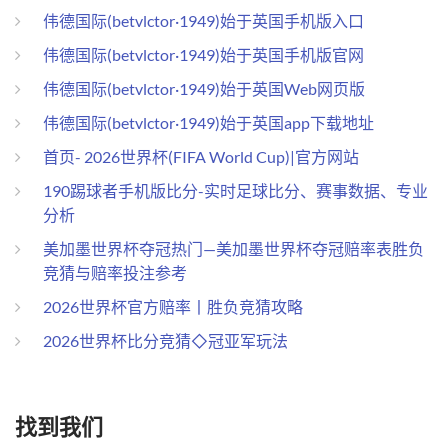
伟德国际(betvlctor·1949)始于英国手机版入口
伟德国际(betvlctor·1949)始于英国手机版官网
伟德国际(betvlctor·1949)始于英国Web网页版
伟德国际(betvlctor·1949)始于英国app下载地址
首页- 2026世界杯(FIFA World Cup)|官方网站
190踢球者手机版比分-实时足球比分、赛事数据、专业
分析
美加墨世界杯夺冠热门—美加墨世界杯夺冠赔率表胜负
竞猜与赔率投注参考
2026世界杯官方赔率丨胜负竞猜攻略
2026世界杯比分竞猜◇冠亚军玩法
找到我们