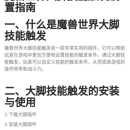
置指南
一、什么是魔兽世界大脚
技能触发
魔兽世界大脚技能触发是一款非常实用的插件，它可以帮助
玩家在游戏中更加方便地设置技能的触发条件。通过大脚技
能触发，玩家可以自定义技能的触发条件，从而提高游戏的
操作效率和战斗力。
二、大脚技能触发的安装
与使用
1. 下载大脚插件
2. 安装大脚插件