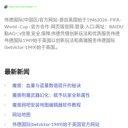
伟德国际(中国区)官方网站-源自英国始于19462026 · FIFA ·
World · Cup · 官方合作-网页版官网·登录·入口·网址：BAIDU
點AG👈信誉,安全,保障,伟德凭借创新玩法和优质服务伟德
伟德国际1949始于英国以创新玩法和高端服务伟德国际
(betvlctor·1949)始于英国.。
最新新闻
魔兽：血量与蓝量数值提升的秘诀
魔兽附魔武器幻化：赋予玩家全新属性
魔兽网吧安装地图编辑器软件教程
网站地图
伟德国际(betvlctor·1949)始于英国官方网站