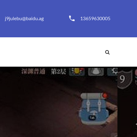
j9julebu@baidu.ag
13659630005