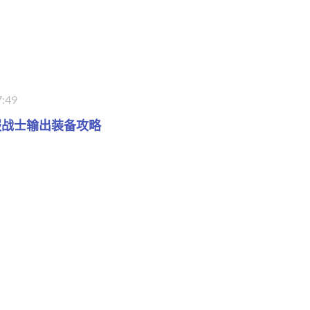
7:49
服战士输出装备攻略