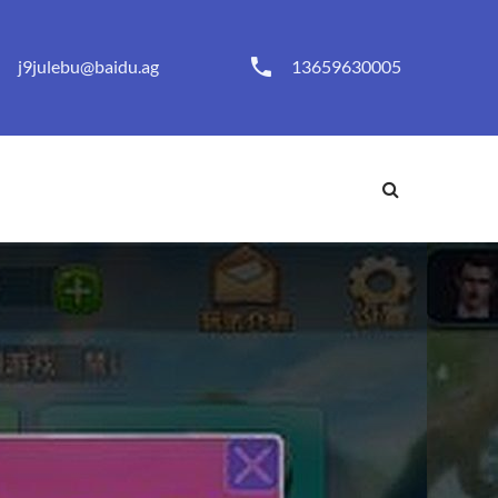
j9julebu@baidu.ag
13659630005