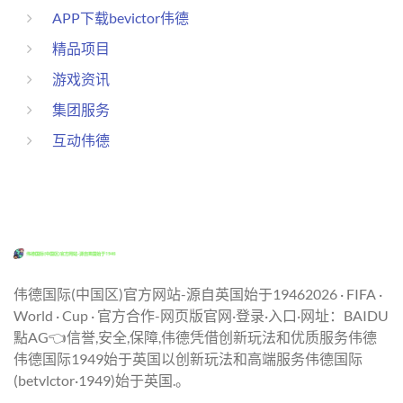
APP下载bevictor伟德
精品项目
游戏资讯
集团服务
互动伟德
伟德国际(中国区)官方网站-源自英国始于19462026 · FIFA ·
World · Cup · 官方合作-网页版官网·登录·入口·网址：BAIDU
點AG👈信誉,安全,保障,伟德凭借创新玩法和优质服务伟德
伟德国际1949始于英国以创新玩法和高端服务伟德国际
(betvlctor·1949)始于英国.。